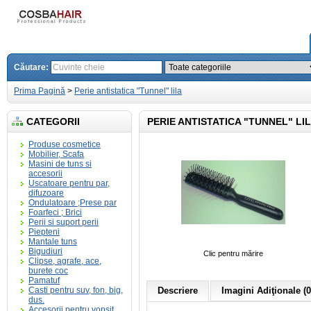
Căutare:
Prima Pagină
>
Perie antistatica "Tunnel" lila
CATEGORII
PERIE ANTISTATICA "TUNNEL" LI
Produse cosmetice
Mobilier, Scafa
Masini de tuns si
accesorii
Uscatoare pentru par,
difuzoare
Ondulatoare ;Prese par
Foarfeci ; Brici
Perii si suport perii
Piepteni
Mantale tuns
Bigudiuri
Clic pentru mărire
Clipse, agrafe, ace,
burete coc
Pamatuf
Casti pentru suv, fon, big,
Descriere
Imagini Adiţionale (0
dus.
Accesorii pentru vopsit