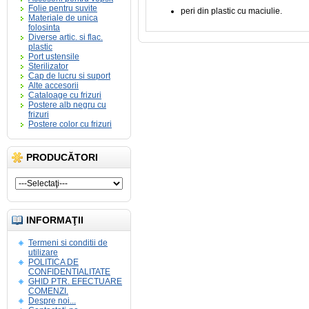
Folie pentru suvite
peri din plastic cu maciulie.
Materiale de unica
folosinta
Diverse artic. si flac.
plastic
Port ustensile
Sterilizator
Cap de lucru si suport
Alte accesorii
Cataloage cu frizuri
Postere alb negru cu
frizuri
Postere color cu frizuri
PRODUCĂTORI
INFORMAŢII
Termeni si conditii de
utilizare
POLITICA DE
CONFIDENTIALITATE
GHID PTR. EFECTUARE
COMENZI.
Despre noi...