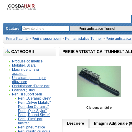
Căutare:
Prima Pagină
>
Perii si suport perii
>
Perii antistatice Tunnel
>
Perie antistatica
CATEGORII
PERIE ANTISTATICA "TUNNEL" A
Produse cosmetice
Mobilier, Scafa
Masini de tuns si
accesorii
Uscatoare pentru par,
difuzoare
Ondulatoare ;Prese par
Foarfeci ; Brici
Perii si suport perii
Perii ,,Ceramic Grey''
Perii ,,Silver Matalic"
Perii ,,Ion Ceramic''
Clic pentru mărire
Perii ,,Quik Styler''
Perii ,,Round Styler''
Perii ,,Pins'' par
mistret
Descriere
Imagini Adiţionale (0
Perii pneumatice
Perii plastic cu doua