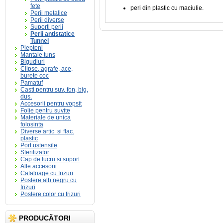
fete
peri din plastic cu maciulie.
Perii metalice
Perii diverse
Suporti perii
Perii antistatice
Tunnel
Piepteni
Mantale tuns
Bigudiuri
Clipse, agrafe, ace,
burete coc
Pamatuf
Casti pentru suv, fon, big,
dus.
Accesorii pentru vopsit
Folie pentru suvite
Materiale de unica
folosinta
Diverse artic. si flac.
plastic
Port ustensile
Sterilizator
Cap de lucru si suport
Alte accesorii
Cataloage cu frizuri
Postere alb negru cu
frizuri
Postere color cu frizuri
PRODUCĂTORI