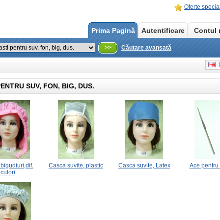
Oferte specia
Prima Pagină
Autentificare
Contul
>>
Căutare avansată
.
E
ENTRU SUV, FON, BIG, DUS.
igudiuri,dif.
Casca suvite, plastic
Casca suvite, Latex
Ace pentru 
culori