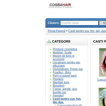
Căutare:
Prima Pagină
>
Casti pentru suv, fon, big, dus
CATEGORII
CASTI P
Produse cosmetice
Mobilier, Scafa
Masini de tuns si
accesorii
Uscatoare pentru par,
difuzoare
Ondulatoare ;Prese par
Foarfeci ; Brici
Perii si suport perii
Piepteni
Casca b
Mantale tuns
Bigudiuri
Clipse, agrafe, ace,
burete coc
Pamatuf
Casti pentru suv, fon,
big, dus.
Casca bigudiuri,dif.