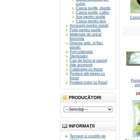
culori
Casca suvite, plastic
Casca suvite, Latex
Ace pentru suvite
Casca
Casca pentru dus
Accesorii pentru vopsit
Folie pentru suvite
Materiale de unica
folosinta
Diverse artic. si flac.
plastic
Port ustensile
Sterilizator
Cap de lucru si suport
Alte accesorii
Cataloage cu frizuri
Postere alb negru cu
frizuri
Pungi
Postere color cu frizuri
uni
2
PRODUCĂTORI
INFORMAŢII
Termeni si conditii de