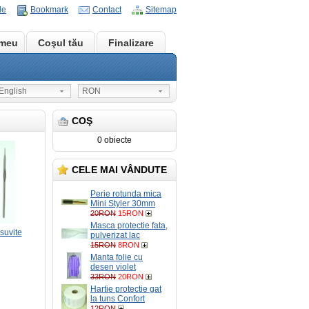
le
Bookmark
Contact
Sitemap
 meu
Coşul tău
Finalizare
nglish
RON
COŞ
0 obiecte
CELE MAI VÂNDUTE
Perie rotunda mica
Mini Styler 30mm
20RON
15RON
Masca protectie fata,
suvite
pulverizat lac
15RON
8RON
Manta folie cu
desen violet
33RON
20RON
Hartie protectie gat
la tuns Confort
12RON