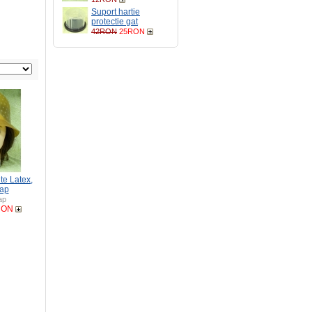
Suport hartie
protectie gat
42RON
25RON
ite Latex,
Cap
ap
RON