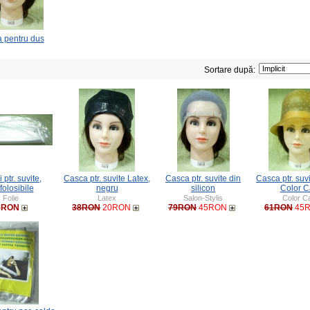
 pentru dus
Sortare după:
 ptr. suvite,
Casca ptr. suvite Latex,
Casca ptr. suvite din
Casca ptr. suv
folosibile
negru
silicon
Color 
Folie
Latex
Salon-Stylis
Color C
5RON
38RON
20RON
79RON
45RON
61RON
45